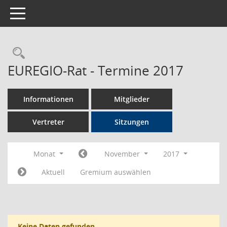
Toggle navigation
Rechercheauswahl
EUREGIO-Rat - Termine 2017
Informationen
Mitglieder
Vertreter
Sitzungen
Monat
November
2017
Aktuell
Gremium auswählen
Keine Daten gefunden.