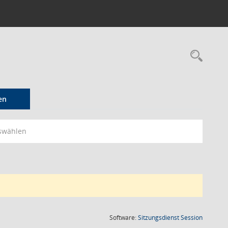
Rec
en
swählen
(Wird in
Software:
Sitzungsdienst
Session