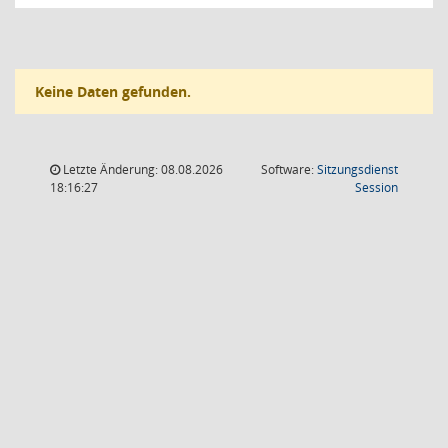
Keine Daten gefunden.
Letzte Änderung: 08.08.2026
Software:
Sitzungsdienst
(Wird in
18:16:27
Session