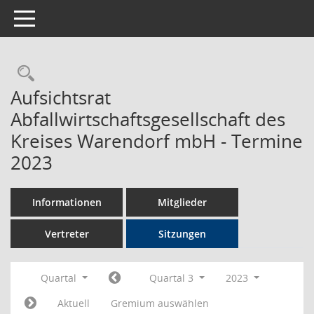
Toggle navigation
Rechercheauswahl
Aufsichtsrat
Abfallwirtschaftsgesellschaft des
Kreises Warendorf mbH - Termine
2023
Informationen
Mitglieder
Vertreter
Sitzungen
Quartal
Quartal 3
2023
Aktuell
Gremium auswählen