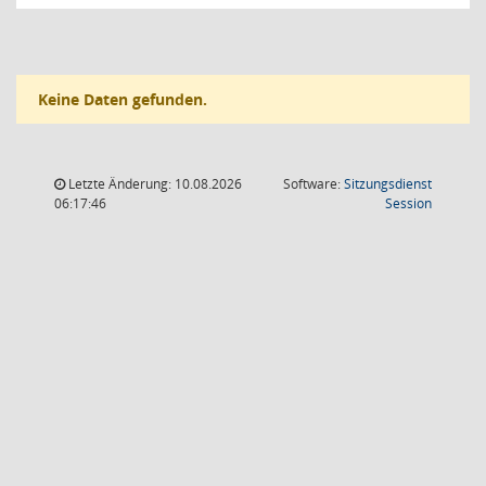
Keine Daten gefunden.
Letzte Änderung: 10.08.2026
Software:
Sitzungsdienst
(Wird in
06:17:46
Session