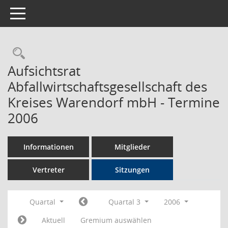
Toggle navigation
Rechercheauswahl
Aufsichtsrat
Abfallwirtschaftsgesellschaft des
Kreises Warendorf mbH - Termine
2006
Informationen
Mitglieder
Vertreter
Sitzungen
Quartal
Quartal 3
2006
Aktuell
Gremium auswählen