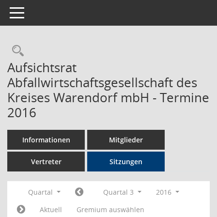
Toggle navigation
Rechercheauswahl
Aufsichtsrat
Abfallwirtschaftsgesellschaft des
Kreises Warendorf mbH - Termine
2016
Informationen
Mitglieder
Vertreter
Sitzungen
Quartal
Quartal 3
2016
Aktuell
Gremium auswählen