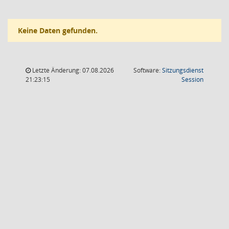
Keine Daten gefunden.
Letzte Änderung: 07.08.2026
Software:
Sitzungsdienst
(Wird in
21:23:15
Session