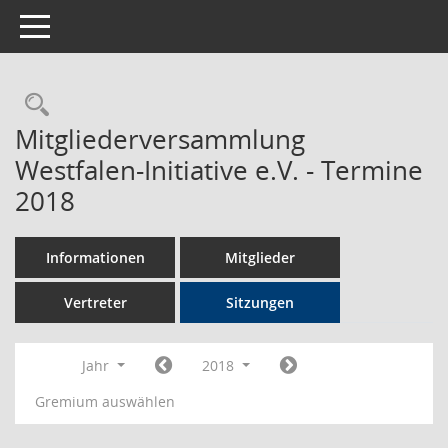
Toggle navigation
Rechercheauswahl
Mitgliederversammlung
Westfalen-Initiative e.V. - Termine
2018
Informationen
Mitglieder
Vertreter
Sitzungen
Jahr
2018
Gremium auswählen