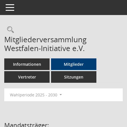
Toggle navigation
Rechercheauswahl
Mitgliederversammlung
Westfalen-Initiative e.V.
Informationen
Mitglieder
Vertreter
Sitzungen
Wahlperiode 2025 - 2030
Mandatsträger: