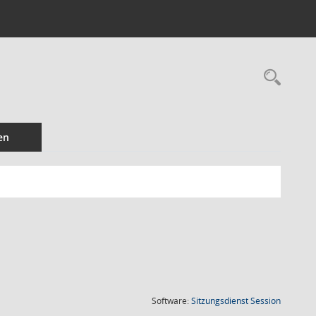
Rec
en
(Wird in
Software:
Sitzungsdienst
Session