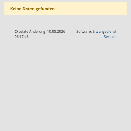
Keine Daten gefunden.
Letzte Änderung: 10.08.2026
Software:
Sitzungsdienst
(Wird in
06:17:46
Session