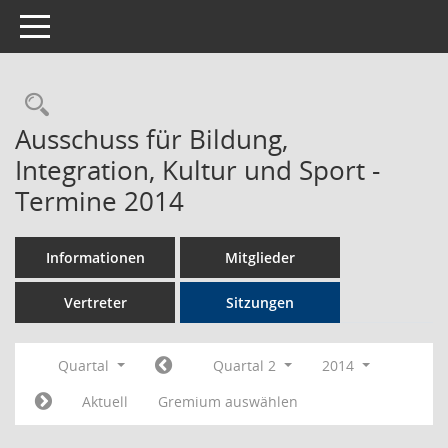
Toggle navigation
Rechercheauswahl
Ausschuss für Bildung,
Integration, Kultur und Sport -
Termine 2014
Informationen
Mitglieder
Vertreter
Sitzungen
Quartal
Quartal 2
2014
Aktuell
Gremium auswählen