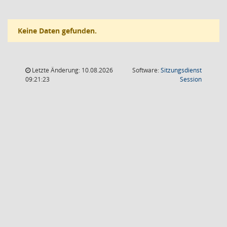
Keine Daten gefunden.
Letzte Änderung: 10.08.2026
Software:
Sitzungsdienst
(Wird in
09:21:23
Session