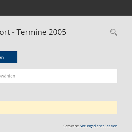
port - Termine 2005
Rec
en
swählen
(Wird in
Software:
Sitzungsdienst
Session