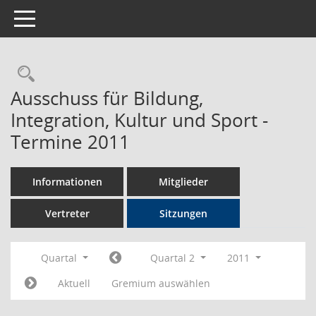
Toggle navigation
Rechercheauswahl
Ausschuss für Bildung,
Integration, Kultur und Sport -
Termine 2011
Informationen
Mitglieder
Vertreter
Sitzungen
Quartal
Quartal 2
2011
Aktuell
Gremium auswählen