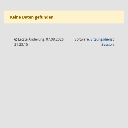
Keine Daten gefunden.
Letzte Änderung: 07.08.2026
Software:
Sitzungsdienst
(Wird in
21:23:15
Session