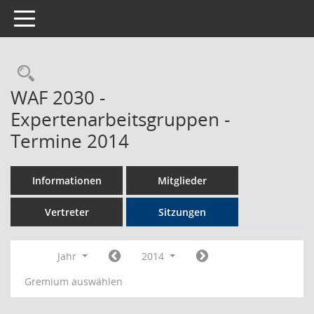
Toggle navigation
Rechercheauswahl
WAF 2030 -
Expertenarbeitsgruppen -
Termine 2014
Informationen
Mitglieder
Vertreter
Sitzungen
Jahr
2014
Gremium auswählen