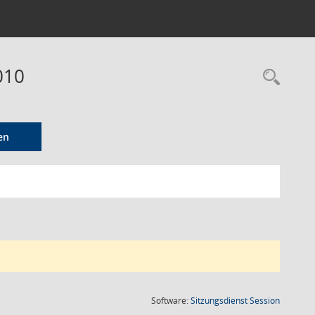
010
Rec
en
(Wird in
Software:
Sitzungsdienst
Session