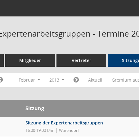
Expertenarbeitsgruppen - Termine 2
Mitglieder
Vertreter
Sitzung
Februar
2013
Aktuell
Gremium au
Sitzung
Sitzung der Expertenarbeitsgruppen
16:00-19:00 Uhr
Warendorf