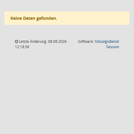
Keine Daten gefunden.
Letzte Änderung: 08.08.2026
Software:
Sitzungsdienst
(Wird in
12:19:56
Session