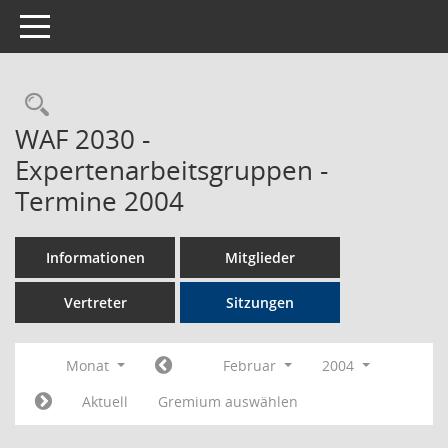
Toggle navigation
Rechercheauswahl
WAF 2030 -
Expertenarbeitsgruppen -
Termine 2004
Informationen
Mitglieder
Vertreter
Sitzungen
Monat
Februar
2004
Aktuell
Gremium auswählen