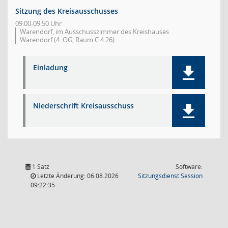
Sitzung des Kreisausschusses
09:00-09:50 Uhr
Warendorf, im Ausschusszimmer des Kreishauses
Warendorf (4. OG, Raum C 4.26)
Einladung
Niederschrift Kreisausschuss
1 Satz
Software:
(Wird in
Letzte Änderung: 06.08.2026
Sitzungsdienst
Session
09:22:35