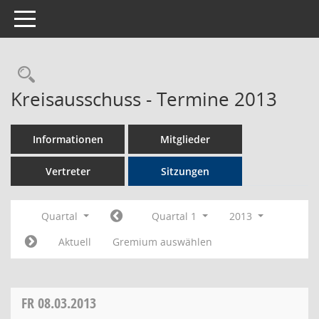
Toggle navigation
Rechercheauswahl
Kreisausschuss - Termine 2013
Informationen
Mitglieder
Vertreter
Sitzungen
Quartal
Quartal 1
2013
Aktuell
Gremium auswählen
FR
08.03.2013