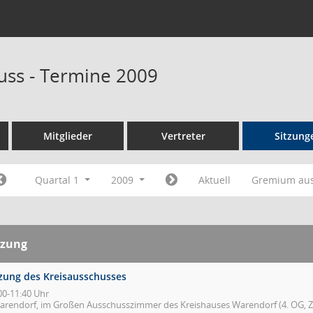
uss - Termine 2009
Mitglieder
Vertreter
Sitzung
Quartal 1
2009
Aktuell
Gremium au
tzung
tzung des Kreisausschusses
00-11:40 Uhr
arendorf, im Großen Ausschusszimmer des Kreishauses Warendorf (4. OG, Zi