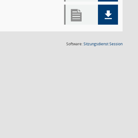
(Wird in
Software:
Sitzungsdienst
Session