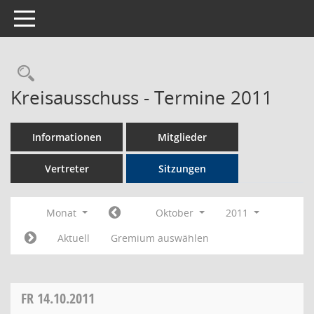
Toggle navigation
Rechercheauswahl
Kreisausschuss - Termine 2011
Informationen
Mitglieder
Vertreter
Sitzungen
Monat
Oktober
2011
Aktuell
Gremium auswählen
FR
14.10.2011