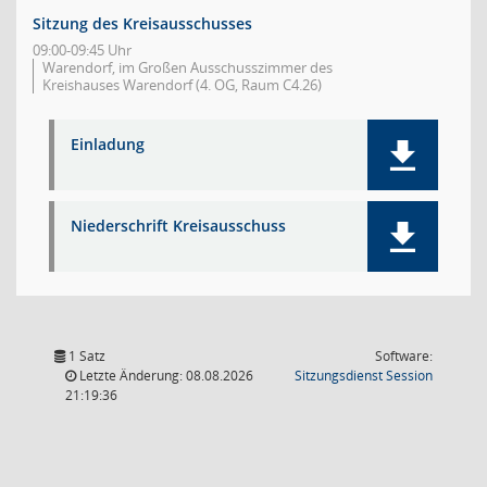
Sitzung des Kreisausschusses
09:00-09:45 Uhr
Warendorf, im Großen Ausschusszimmer des
Kreishauses Warendorf (4. OG, Raum C4.26)
Einladung
Niederschrift Kreisausschuss
1 Satz
Software:
(Wird in
Letzte Änderung: 08.08.2026
Sitzungsdienst
Session
21:19:36