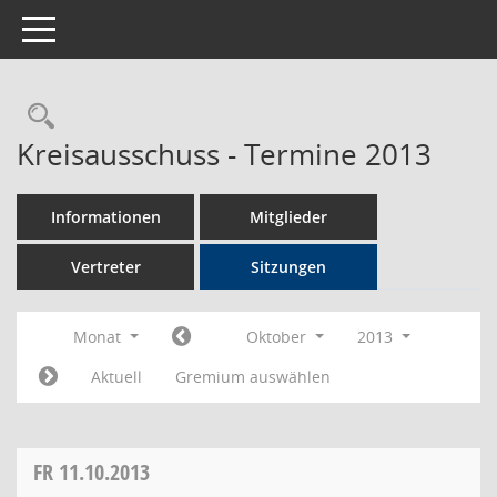
Toggle navigation
Rechercheauswahl
Kreisausschuss - Termine 2013
Informationen
Mitglieder
Vertreter
Sitzungen
Monat
Oktober
2013
Aktuell
Gremium auswählen
FR
11.10.2013