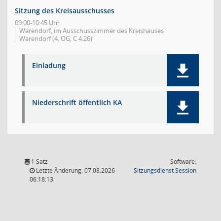
Sitzung des Kreisausschusses
09:00-10:45 Uhr
Warendorf, im Ausschusszimmer des Kreishauses
Warendorf (4. OG, C 4.26)
Einladung
Niederschrift öffentlich KA
1 Satz
Software:
(Wird in
Letzte Änderung: 07.08.2026
Sitzungsdienst
Session
06:18:13