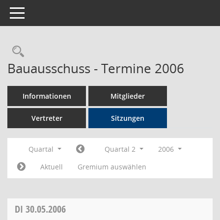
Toggle navigation
Rechercheauswahl
Bauausschuss - Termine 2006
Informationen
Mitglieder
Vertreter
Sitzungen
Quartal
Quartal 2
2006
Aktuell
Gremium auswählen
DI
30.05.2006