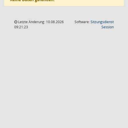
Letzte Änderung: 10.08.2026
Software:
Sitzungsdienst
(Wird in
09:21:23
Session