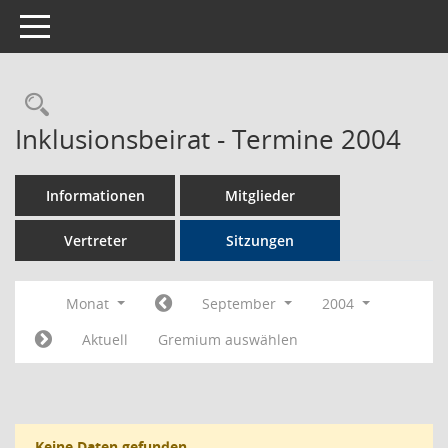
Toggle navigation
Rechercheauswahl
Inklusionsbeirat - Termine 2004
Informationen
Mitglieder
Vertreter
Sitzungen
Monat
September
2004
Aktuell
Gremium auswählen
Keine Daten gefunden.