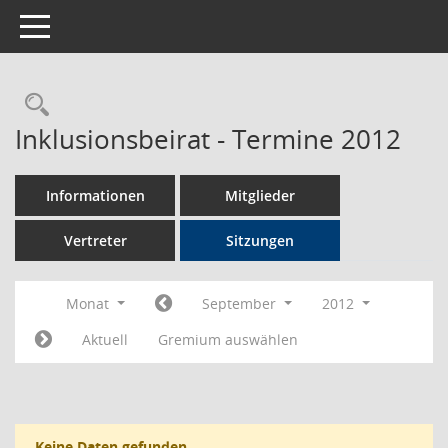
Toggle navigation
Rechercheauswahl
Inklusionsbeirat - Termine 2012
Informationen
Mitglieder
Vertreter
Sitzungen
Monat
September
2012
Aktuell
Gremium auswählen
Keine Daten gefunden.