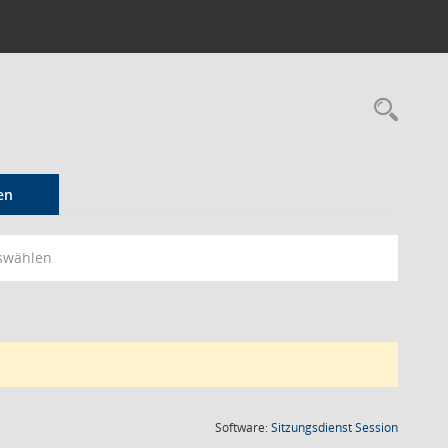
Rec
en
swählen
(Wird in
Software:
Sitzungsdienst
Session