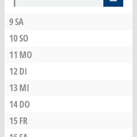
9
SA
10
SO
11
MO
12
DI
13
MI
14
DO
15
FR