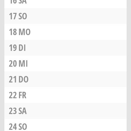
16
SA
17
SO
18
MO
19
DI
20
MI
21
DO
22
FR
23
SA
24
SO