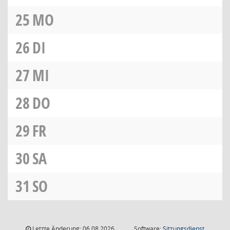
25
MO
26
DI
27
MI
28
DO
29
FR
30
SA
31
SO
Letzte Änderung: 06.08.2026
Software:
Sitzungsdienst