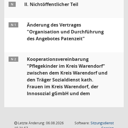
II. Nichtöffentlicher Teil
N
Änderung des Vertrages
N 1
"Organisation und Durchführung
des Angebotes Patenzeit"
Kooperationsvereinbarung
N 2
"Pflegekinder im Kreis Warendorf"
zwischen dem Kreis Warendorf und
den Träger Sozialdienst kath.
Frauen im Kreis Warendorf, der
Innosozial gGmbH und dem
Letzte Änderung: 06.08.2026
Software:
Sitzungsdienst
(Wird in