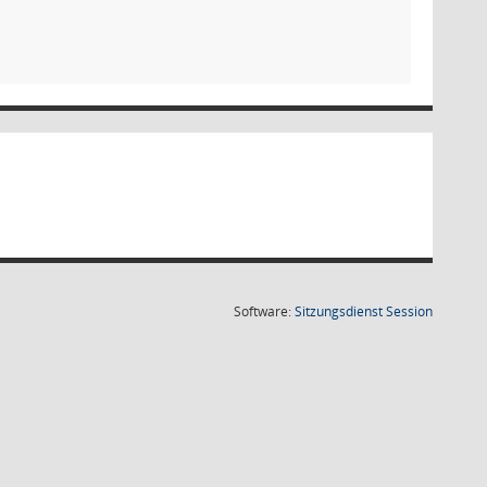
(Wird in
Software:
Sitzungsdienst
Session