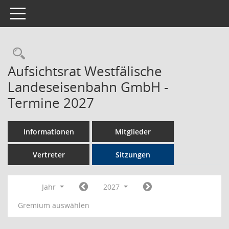
Toggle navigation
Rechercheauswahl
Aufsichtsrat Westfälische
Landeseisenbahn GmbH -
Termine 2027
Informationen
Mitglieder
Vertreter
Sitzungen
Jahr
2027
Gremium auswählen