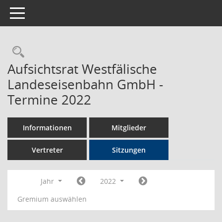
Toggle navigation
Rechercheauswahl
Aufsichtsrat Westfälische
Landeseisenbahn GmbH -
Termine 2022
Informationen
Mitglieder
Vertreter
Sitzungen
Jahr
2022
Gremium auswählen