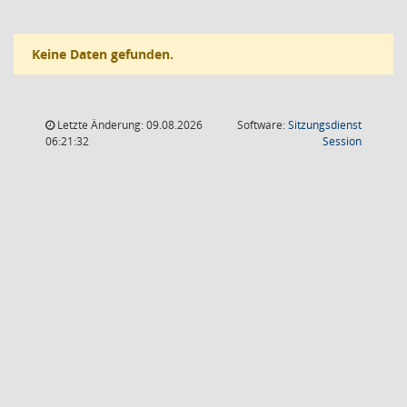
Keine Daten gefunden.
Letzte Änderung: 09.08.2026
Software:
Sitzungsdienst
(Wird in
06:21:32
Session