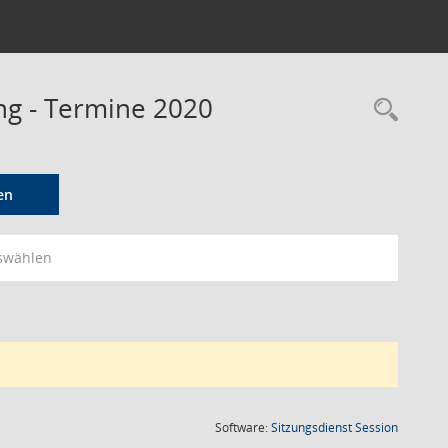
ung - Termine 2020
Rec
en
swählen
(Wird in
Software:
Sitzungsdienst
Session