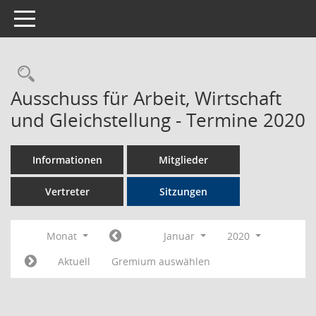
Toggle navigation
Rechercheauswahl
Ausschuss für Arbeit, Wirtschaft
und Gleichstellung - Termine 2020
Informationen
Mitglieder
Vertreter
Sitzungen
Monat
Januar
2020
Aktuell
Gremium auswählen