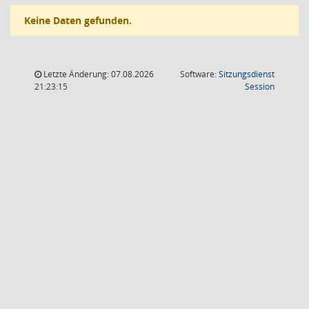
Keine Daten gefunden.
Letzte Änderung: 07.08.2026
Software:
Sitzungsdienst
(Wird in
21:23:15
Session