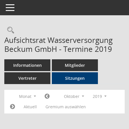
Toggle navigation
Rechercheauswahl
Aufsichtsrat Wasserversorgung
Beckum GmbH - Termine 2019
Informationen
Mitglieder
Vertreter
Sitzungen
Monat
Oktober
2019
Aktuell
Gremium auswählen