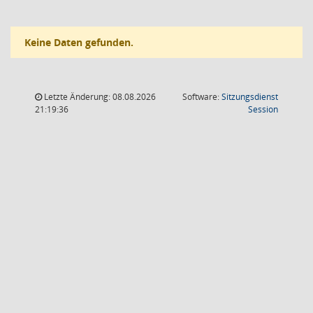
Keine Daten gefunden.
Letzte Änderung: 08.08.2026
Software:
Sitzungsdienst
(Wird in
21:19:36
Session