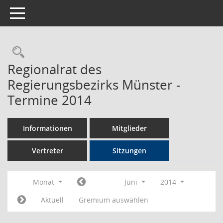
Toggle navigation
Rechercheauswahl
Regionalrat des
Regierungsbezirks Münster -
Termine 2014
Informationen
Mitglieder
Vertreter
Sitzungen
Monat
Juni
2014
Aktuell
Gremium auswählen