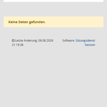
Keine Daten gefunden.
Letzte Änderung: 08.08.2026
Software:
Sitzungsdienst
(Wird in
21:19:36
Session