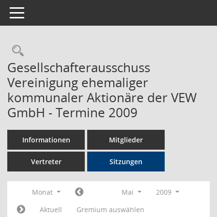
Toggle navigation
Rechercheauswahl
Gesellschafterausschuss
Vereinigung ehemaliger
kommunaler Aktionäre der VEW
GmbH - Termine 2009
Informationen
Mitglieder
Vertreter
Sitzungen
Monat
Mai
2009
Aktuell
Gremium auswählen