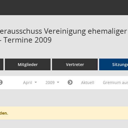
terausschuss Vereinigung ehemalige
 Termine 2009
Mitglieder
Vertreter
Sitzung
April
2009
Aktuell
Gremium au
den.