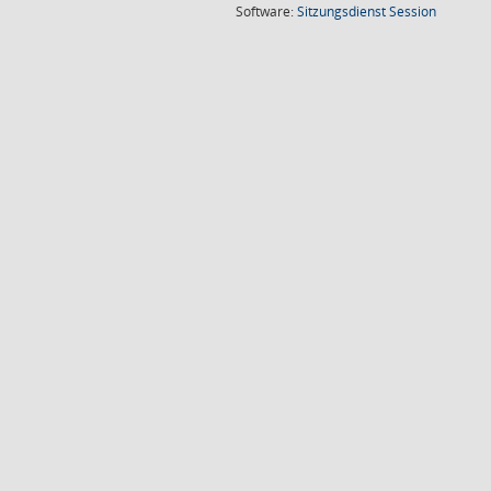
(Wird in
Software:
Sitzungsdienst
Session