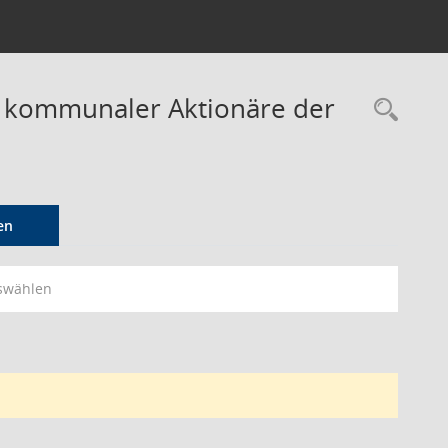
r kommunaler Aktionäre der
Rec
en
swählen