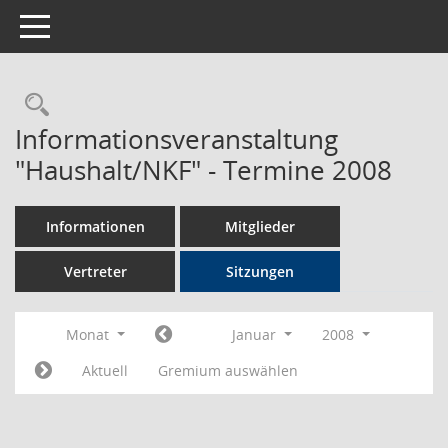
Toggle navigation
Rechercheauswahl
Informationsveranstaltung
"Haushalt/NKF" - Termine 2008
Informationen
Mitglieder
Vertreter
Sitzungen
Monat
Januar
2008
Aktuell
Gremium auswählen