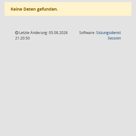
Keine Daten gefunden.
Letzte Änderung: 05.08.2026
Software:
Sitzungsdienst
(Wird in
21:20:50
Session