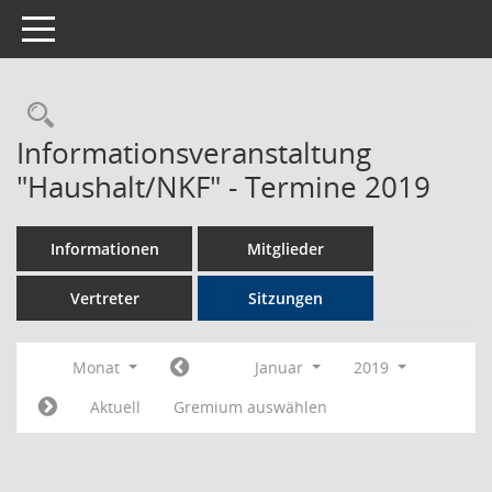
Toggle navigation
Rechercheauswahl
Informationsveranstaltung
"Haushalt/NKF" - Termine 2019
Informationen
Mitglieder
Vertreter
Sitzungen
Monat
Januar
2019
Aktuell
Gremium auswählen