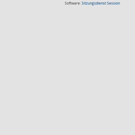
(Wird in
Software:
Sitzungsdienst
Session