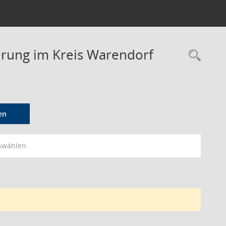
derung im Kreis Warendorf
Rec
en
swählen