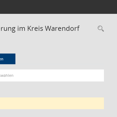
derung im Kreis Warendorf
Rec
en
swählen