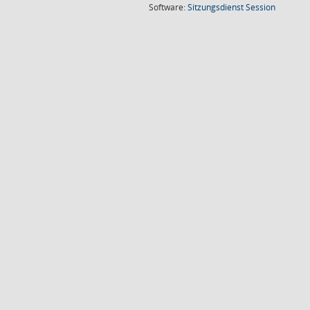
(Wird in
Software:
Sitzungsdienst
Session