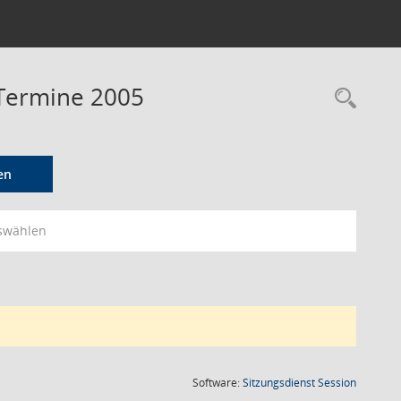
Termine 2005
Rec
en
swählen
(Wird in
Software:
Sitzungsdienst
Session