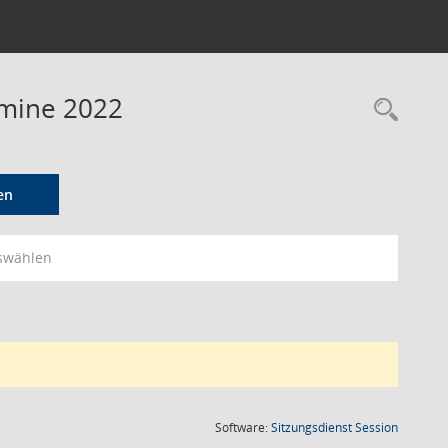
rmine 2022
Rec
en
swählen
(Wird in
Software:
Sitzungsdienst
Session