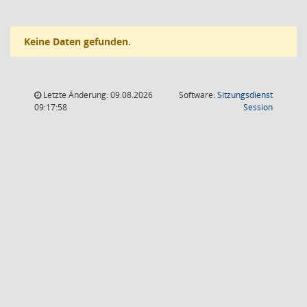
Keine Daten gefunden.
Letzte Änderung: 09.08.2026
Software:
Sitzungsdienst
(Wird in
09:17:58
Session