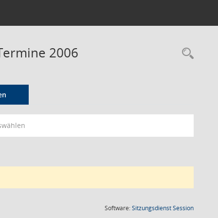
Termine 2006
Rec
en
swählen
(Wird in
Software:
Sitzungsdienst
Session