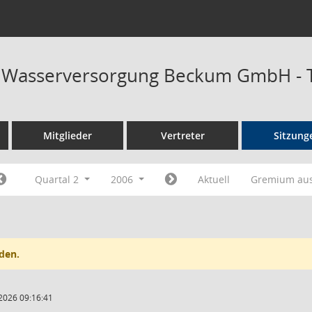
at Wasserversorgung Beckum GmbH - 
Mitglieder
Vertreter
Sitzung
Quartal 2
2006
Aktuell
Gremium au
den.
2026 09:16:41