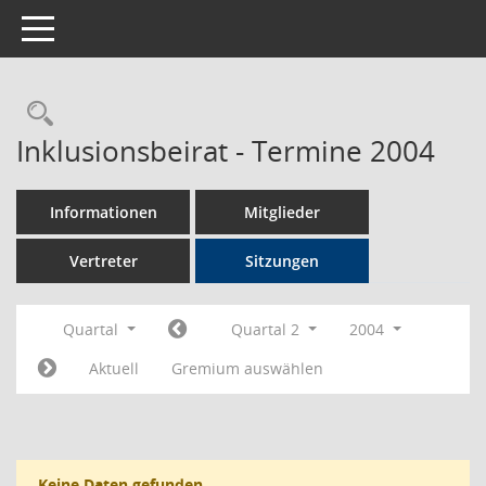
Toggle navigation
Rechercheauswahl
Inklusionsbeirat - Termine 2004
Informationen
Mitglieder
Vertreter
Sitzungen
Quartal
Quartal 2
2004
Aktuell
Gremium auswählen
Keine Daten gefunden.