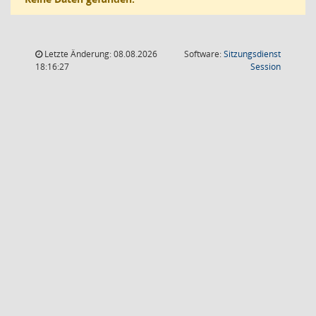
Letzte Änderung: 08.08.2026
Software:
Sitzungsdienst
(Wird in
18:16:27
Session