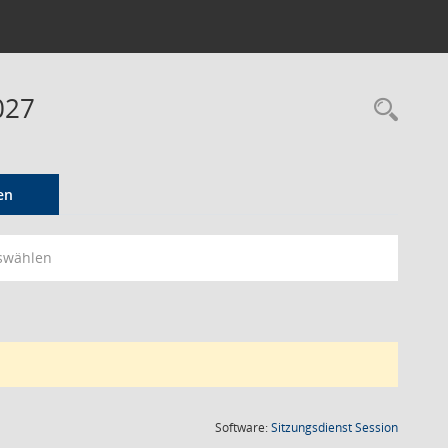
027
Rec
en
swählen
(Wird in
Software:
Sitzungsdienst
Session