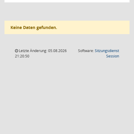
Keine Daten gefunden.
Letzte Änderung: 05.08.2026
Software:
Sitzungsdienst
(Wird in
21:20:50
Session