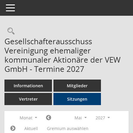
Toggle navigation
Rechercheauswahl
Gesellschafterausschuss
Vereinigung ehemaliger
kommunaler Aktionäre der VEW
GmbH - Termine 2027
Informationen
Mitglieder
Vertreter
Sitzungen
Monat
Mai
2027
Aktuell
Gremium auswählen