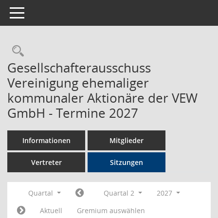
Toggle navigation
Rechercheauswahl
Gesellschafterausschuss
Vereinigung ehemaliger
kommunaler Aktionäre der VEW
GmbH - Termine 2027
Informationen
Mitglieder
Vertreter
Sitzungen
Quartal
Quartal 2
2027
Aktuell
Gremium auswählen