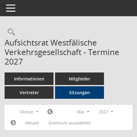
Toggle navigation
Rechercheauswahl
Aufsichtsrat Westfälische
Verkehrsgesellschaft - Termine
2027
Informationen
Mitglieder
Vertreter
Sitzungen
Monat
Mai
2027
Aktuell
Gremium auswählen