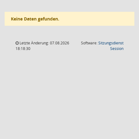
Keine Daten gefunden.
Letzte Änderung: 07.08.2026
Software:
Sitzungsdienst
(Wird in
18:18:30
Session