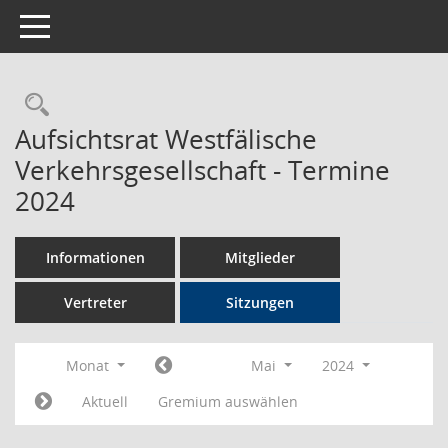
Toggle navigation
Rechercheauswahl
Aufsichtsrat Westfälische
Verkehrsgesellschaft - Termine
2024
Informationen
Mitglieder
Vertreter
Sitzungen
Monat
Mai
2024
Aktuell
Gremium auswählen