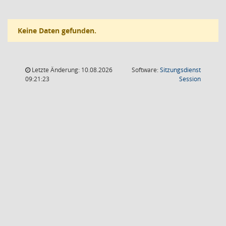
Keine Daten gefunden.
Letzte Änderung: 10.08.2026
Software:
Sitzungsdienst
(Wird in
09:21:23
Session