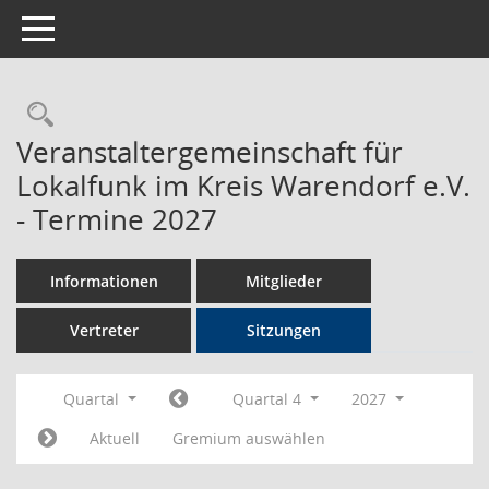
Toggle navigation
Rechercheauswahl
Veranstaltergemeinschaft für
Lokalfunk im Kreis Warendorf e.V.
- Termine 2027
Informationen
Mitglieder
Vertreter
Sitzungen
Quartal
Quartal 4
2027
Aktuell
Gremium auswählen